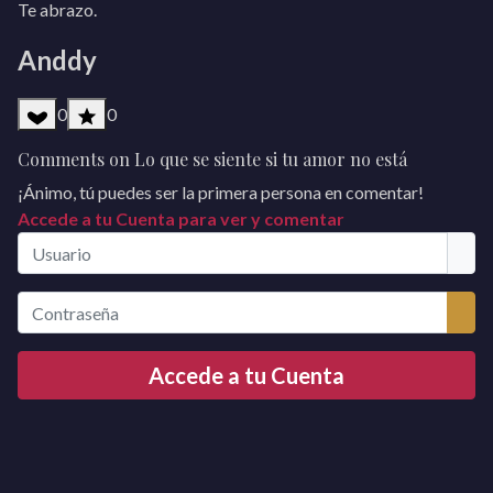
Te abrazo.
Anddy
0
0
Comments on Lo que se siente si tu amor no está
¡Ánimo, tú puedes ser la primera persona en comentar!
Accede a tu Cuenta para ver y comentar
Usuario
Contraseña
Mos
Accede a tu Cuenta