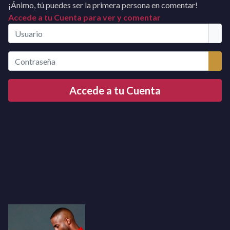
¡Ánimo, tú puedes ser la primera persona en comentar!
Accede a tu Cuenta para ver y comentar
Usuario
Contraseña
Mos
Accede a tu Cuenta