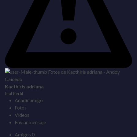
Kacthiris adriana
Ir al Perfil
Añadir amigo
Fotos
Vídeos
Enviar mensaje
Amigos
0