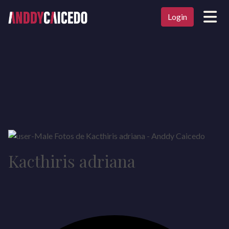
Login
Kacthiris adriana