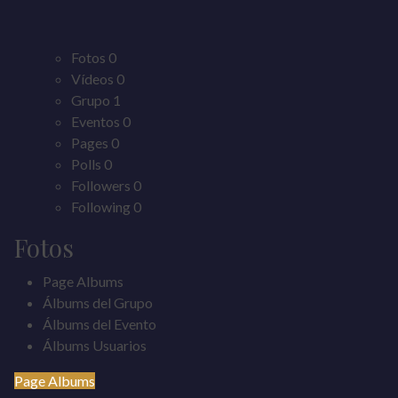
Fotos
0
Vídeos
0
Grupo
1
Eventos
0
Pages
0
Polls
0
Followers
0
Following
0
Fotos
Page Albums
Álbums del Grupo
Álbums del Evento
Álbums Usuarios
Page Albums