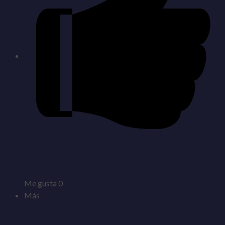
Me gusta
0
Más